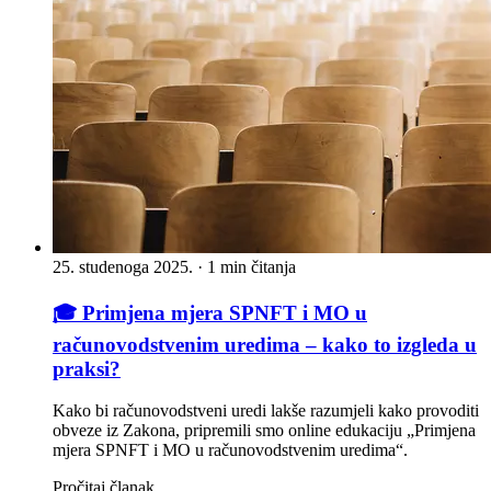
25. studenoga 2025.
·
1 min čitanja
🎓 Primjena mjera SPNFT i MO u
računovodstvenim uredima – kako to izgleda u
praksi?
Kako bi računovodstveni uredi lakše razumjeli kako provoditi
obveze iz Zakona, pripremili smo online edukaciju „Primjena
mjera SPNFT i MO u računovodstvenim uredima“.
Pročitaj članak