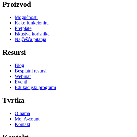
Proizvod
Mogućnosti
Kako funkcionira
Pretplate
Iskustva korisnika
Najčešća pitanja
Resursi
Blog
Besplatni resursi
Webinar
Eventi
Edukacijski programi
Tvrtka
O nama
Moj A-count
Kontakt