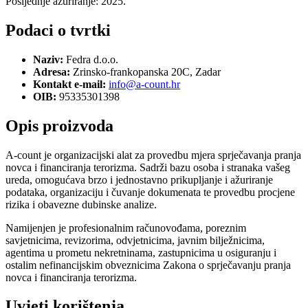
Posljednje ažuriranje: 2025.
Podaci o tvrtki
Naziv:
Fedra d.o.o.
Adresa:
Zrinsko-frankopanska 20C, Zadar
Kontakt e-mail:
info@a-count.hr
OIB:
95335301398
Opis proizvoda
A-count je organizacijski alat za provedbu mjera sprječavanja pranja
novca i financiranja terorizma. Sadrži bazu osoba i stranaka vašeg
ureda, omogućava brzo i jednostavno prikupljanje i ažuriranje
podataka, organizaciju i čuvanje dokumenata te provedbu procjene
rizika i obavezne dubinske analize.
Namijenjen je profesionalnim računovođama, poreznim
savjetnicima, revizorima, odvjetnicima, javnim bilježnicima,
agentima u prometu nekretninama, zastupnicima u osiguranju i
ostalim nefinancijskim obveznicima Zakona o sprječavanju pranja
novca i financiranja terorizma.
Uvjeti korištenja