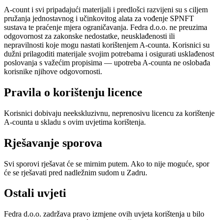
A-count i svi pripadajući materijali i predlošci razvijeni su s ciljem
pružanja jednostavnog i učinkovitog alata za vođenje SPNFT
sustava te praćenje mjera ograničavanja. Fedra d.o.o. ne preuzima
odgovornost za zakonske nedostatke, neusklađenosti ili
nepravilnosti koje mogu nastati korištenjem A-counta. Korisnici su
dužni prilagoditi materijale svojim potrebama i osigurati usklađenost
poslovanja s važećim propisima — upotreba A-counta ne oslobađa
korisnike njihove odgovornosti.
Pravila o korištenju licence
Korisnici dobivaju neekskluzivnu, neprenosivu licencu za korištenje
A-counta u skladu s ovim uvjetima korištenja.
Rješavanje sporova
Svi sporovi rješavat će se mirnim putem. Ako to nije moguće, spor
će se rješavati pred nadležnim sudom u Zadru.
Ostali uvjeti
Fedra d.o.o. zadržava pravo izmjene ovih uvjeta korištenja u bilo