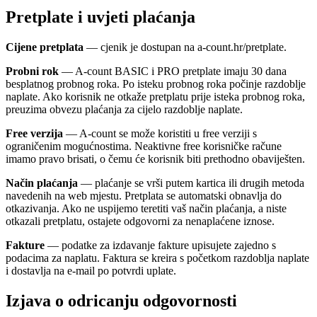
Pretplate i uvjeti plaćanja
Cijene pretplata
— cjenik je dostupan na a-count.hr/pretplate.
Probni rok
— A-count BASIC i PRO pretplate imaju 30 dana
besplatnog probnog roka. Po isteku probnog roka počinje razdoblje
naplate. Ako korisnik ne otkaže pretplatu prije isteka probnog roka,
preuzima obvezu plaćanja za cijelo razdoblje naplate.
Free verzija
— A-count se može koristiti u free verziji s
ograničenim mogućnostima. Neaktivne free korisničke račune
imamo pravo brisati, o čemu će korisnik biti prethodno obaviješten.
Način plaćanja
— plaćanje se vrši putem kartica ili drugih metoda
navedenih na web mjestu. Pretplata se automatski obnavlja do
otkazivanja. Ako ne uspijemo teretiti vaš način plaćanja, a niste
otkazali pretplatu, ostajete odgovorni za nenaplaćene iznose.
Fakture
— podatke za izdavanje fakture upisujete zajedno s
podacima za naplatu. Faktura se kreira s početkom razdoblja naplate
i dostavlja na e-mail po potvrdi uplate.
Izjava o odricanju odgovornosti