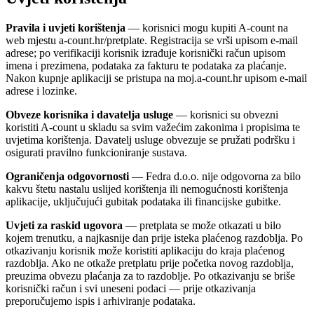
Pravila i uvjeti korištenja
— korisnici mogu kupiti A-count na
web mjestu a-count.hr/pretplate. Registracija se vrši upisom e-mail
adrese; po verifikaciji korisnik izrađuje korisnički račun upisom
imena i prezimena, podataka za fakturu te podataka za plaćanje.
Nakon kupnje aplikaciji se pristupa na moj.a-count.hr upisom e-mail
adrese i lozinke.
Obveze korisnika i davatelja usluge
— korisnici su obvezni
koristiti A-count u skladu sa svim važećim zakonima i propisima te
uvjetima korištenja. Davatelj usluge obvezuje se pružati podršku i
osigurati pravilno funkcioniranje sustava.
Ograničenja odgovornosti
— Fedra d.o.o. nije odgovorna za bilo
kakvu štetu nastalu uslijed korištenja ili nemogućnosti korištenja
aplikacije, uključujući gubitak podataka ili financijske gubitke.
Uvjeti za raskid ugovora
— pretplata se može otkazati u bilo
kojem trenutku, a najkasnije dan prije isteka plaćenog razdoblja. Po
otkazivanju korisnik može koristiti aplikaciju do kraja plaćenog
razdoblja. Ako ne otkaže pretplatu prije početka novog razdoblja,
preuzima obvezu plaćanja za to razdoblje. Po otkazivanju se briše
korisnički račun i svi uneseni podaci — prije otkazivanja
preporučujemo ispis i arhiviranje podataka.