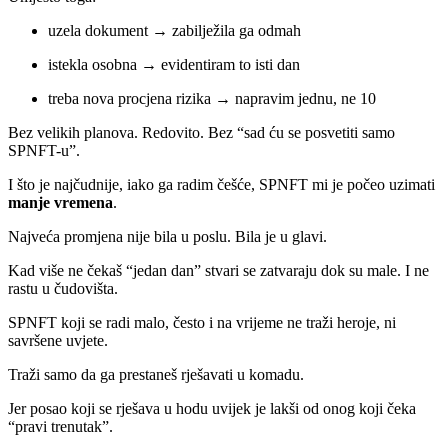
uzela dokument → zabilježila ga odmah
istekla osobna → evidentiram to isti dan
treba nova procjena rizika → napravim jednu, ne 10
Bez velikih planova. Redovito. Bez “sad ću se posvetiti samo
SPNFT-u”.
I što je najčudnije, iako ga radim češće, SPNFT mi je počeo uzimati
manje vremena
.
Najveća promjena nije bila u poslu. Bila je u glavi.
Kad više ne čekaš “jedan dan” stvari se zatvaraju dok su male. I ne
rastu u čudovišta.
SPNFT koji se radi malo, često i na vrijeme ne traži heroje, ni
savršene uvjete.
Traži samo da ga prestaneš rješavati u komadu.
Jer posao koji se rješava u hodu uvijek je lakši od onog koji čeka
“pravi trenutak”.