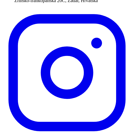
Zrinsko-frankopanska 20C, Zadar, Hrvatska