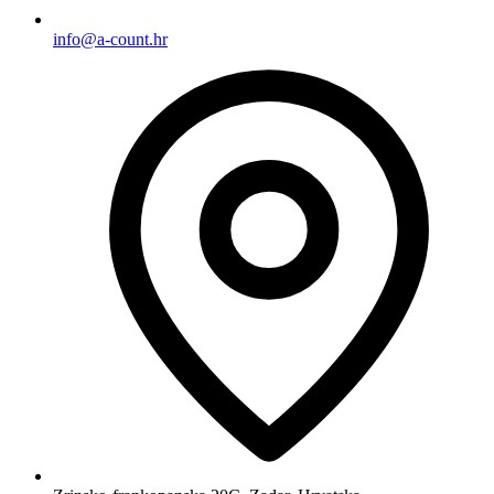
info@a-count.hr