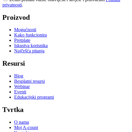
privatnosti
.
Proizvod
Mogućnosti
Kako funkcionira
Pretplate
Iskustva korisnika
Najčešća pitanja
Resursi
Blog
Besplatni resursi
Webinar
Eventi
Edukacijski programi
Tvrtka
O nama
Moj A-count