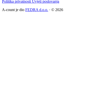
Politika privatnosti
Uvjeti poslovanja
A-count je dio
FEDRA d.o.o.
· © 2026