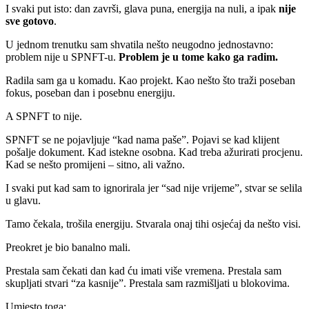
I svaki put isto: dan završi, glava puna, energija na nuli, a ipak
nije
sve gotovo
.
U jednom trenutku sam shvatila nešto neugodno jednostavno:
problem nije u SPNFT-u.
Problem je u tome kako ga radim.
Radila sam ga u komadu. Kao projekt. Kao nešto što traži poseban
fokus, poseban dan i posebnu energiju.
A SPNFT to nije.
SPNFT se ne pojavljuje “kad nama paše”. Pojavi se kad klijent
pošalje dokument. Kad istekne osobna. Kad treba ažurirati procjenu.
Kad se nešto promijeni – sitno, ali važno.
I svaki put kad sam to ignorirala jer “sad nije vrijeme”, stvar se selila
u glavu.
Tamo čekala, trošila energiju. Stvarala onaj tihi osjećaj da nešto visi.
Preokret je bio banalno mali.
Prestala sam čekati dan kad ću imati više vremena. Prestala sam
skupljati stvari “za kasnije”. Prestala sam razmišljati u blokovima.
Umjesto toga: