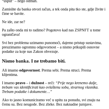
“usput” – nego odmah.
Zamislite da banka otvori račun, a tek onda pita tko ste, gdje živite i
čime se bavite.
Ne ide, zar ne?
Pa zašto onda mi to radimo? Pogotovo kad nas ZSPNFT u tome
ograničava!
Svi bez problema uzimamo punomoći, dajemo pristup sustavima,
preuzimamo ogromnu odgovornost – a nismo prikupili osnovne
podatke za koje nas Zakon obvezuje.
Nismo banka. I ne trebamo biti.
Ali imamo
odgovornost
. Prema sebi. Prema struci. Prema
klijentima.
I imamo
pravo
– i
dužnost
– reći:
“Prije nego krenemo dalje,
trebam vas identificirati kao ovlaštenu sobu, stvarnog vlasnika.
Trebam podatke i dokumente…”
Ako to jasno komuniciramo već u upitu za ponudu, svi znaju na
čemu su. Bez neugode. Bez zbrke. Bez naknadne jurnjave.