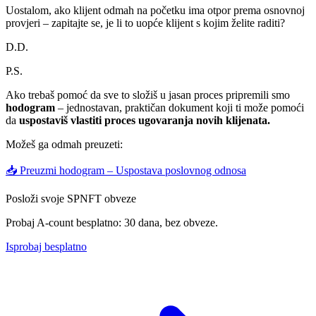
Uostalom, ako klijent odmah na početku ima otpor prema osnovnoj
provjeri – zapitajte se, je li to uopće klijent s kojim želite raditi?
D.D.
P.S.
Ako trebaš pomoć da sve to složiš u jasan proces pripremili smo
hodogram
– jednostavan, praktičan dokument koji ti može pomoći
da
uspostaviš vlastiti proces ugovaranja novih klijenata.
Možeš ga odmah preuzeti:
📥 Preuzmi hodogram – Uspostava poslovnog odnosa
Posloži svoje SPNFT obveze
Probaj A-count besplatno: 30 dana, bez obveze.
Isprobaj besplatno