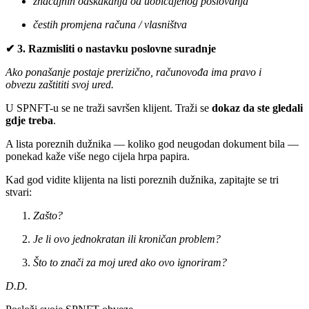
značajnih odskakanja od uobičajenog poslovanja
čestih promjena računa / vlasništva
✔ 3. Razmisliti o nastavku poslovne suradnje
Ako ponašanje postaje prerizično, računovođa ima pravo i
obvezu zaštititi svoj ured.
U SPNFT-u se ne traži savršen klijent. Traži se
dokaz da ste gledali
gdje treba
.
A lista poreznih dužnika — koliko god neugodan dokument bila —
ponekad kaže više nego cijela hrpa papira.
Kad god vidite klijenta na listi poreznih dužnika, zapitajte se tri
stvari:
Zašto?
Je li ovo jednokratan ili kroničan problem?
Što to znači za moj ured ako ovo ignoriram?
D.D.