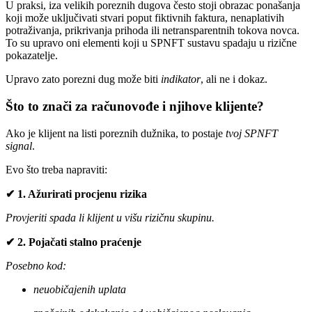
U praksi, iza velikih poreznih dugova često stoji obrazac ponašanja
koji može uključivati stvari poput fiktivnih faktura, nenaplativih
potraživanja, prikrivanja prihoda ili netransparentnih tokova novca.
To su upravo oni elementi koji u SPNFT sustavu spadaju u rizične
pokazatelje.
Upravo zato porezni dug može biti
indikator
, ali ne i dokaz.
Što to znači za računovođe i njihove klijente?
Ako je klijent na listi poreznih dužnika, to postaje
tvoj SPNFT
signal
.
Evo što treba napraviti:
✔ 1. Ažurirati procjenu rizika
Provjeriti spada li klijent u višu rizičnu skupinu.
✔ 2. Pojačati stalno praćenje
Posebno kod:
neuobičajenih uplata