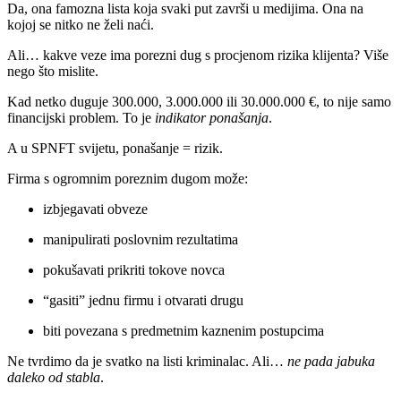
Da, ona famozna lista koja svaki put završi u medijima. Ona na
kojoj se nitko ne želi naći.
Ali… kakve veze ima porezni dug s procjenom rizika klijenta? Više
nego što mislite.
Kad netko duguje 300.000, 3.000.000 ili 30.000.000 €, to nije samo
financijski problem. To je
indikator ponašanja
.
A u SPNFT svijetu, ponašanje = rizik.
Firma s ogromnim poreznim dugom može:
izbjegavati obveze
manipulirati poslovnim rezultatima
pokušavati prikriti tokove novca
“gasiti” jednu firmu i otvarati drugu
biti povezana s predmetnim kaznenim postupcima
Ne tvrdimo da je svatko na listi kriminalac. Ali…
ne pada jabuka
daleko od stabla
.