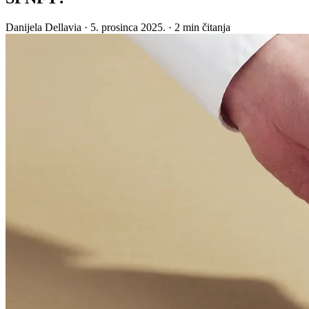
Danijela Dellavia
·
5. prosinca 2025.
·
2 min čitanja