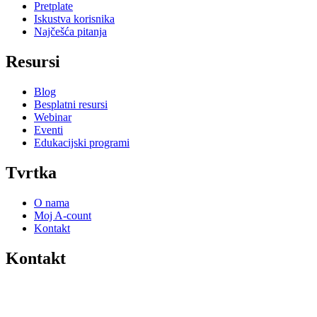
Pretplate
Iskustva korisnika
Najčešća pitanja
Resursi
Blog
Besplatni resursi
Webinar
Eventi
Edukacijski programi
Tvrtka
O nama
Moj A-count
Kontakt
Kontakt