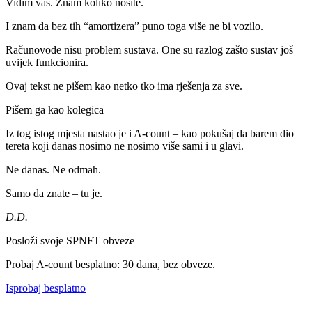
Vidim vas. Znam koliko nosite.
I znam da bez tih “amortizera” puno toga više ne bi vozilo.
Računovođe nisu problem sustava. One su razlog zašto sustav još
uvijek funkcionira.
Ovaj tekst ne pišem kao netko tko ima rješenja za sve.
Pišem ga kao kolegica
Iz tog istog mjesta nastao je i A-count – kao pokušaj da barem dio
tereta koji danas nosimo ne nosimo više sami i u glavi.
Ne danas. Ne odmah.
Samo da znate – tu je.
D.D.
Posloži svoje SPNFT obveze
Probaj A-count besplatno: 30 dana, bez obveze.
Isprobaj besplatno