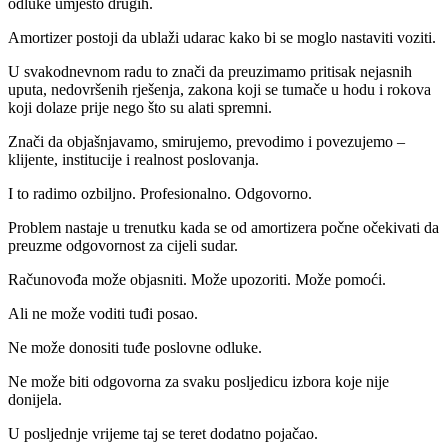
odluke umjesto drugih.
Amortizer postoji da ublaži udarac kako bi se moglo nastaviti voziti.
U svakodnevnom radu to znači da preuzimamo pritisak nejasnih
uputa, nedovršenih rješenja, zakona koji se tumače u hodu i rokova
koji dolaze prije nego što su alati spremni.
Znači da objašnjavamo, smirujemo, prevodimo i povezujemo –
klijente, institucije i realnost poslovanja.
I to radimo ozbiljno. Profesionalno. Odgovorno.
Problem nastaje u trenutku kada se od amortizera počne očekivati da
preuzme odgovornost za cijeli sudar.
Računovođa može objasniti. Može upozoriti. Može pomoći.
Ali ne može voditi tuđi posao.
Ne može donositi tuđe poslovne odluke.
Ne može biti odgovorna za svaku posljedicu izbora koje nije
donijela.
U posljednje vrijeme taj se teret dodatno pojačao.