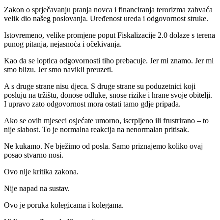
Zakon o sprječavanju pranja novca i financiranja terorizma zahvaća
velik dio našeg poslovanja. Uređenost ureda i odgovornost struke.
Istovremeno, velike promjene poput Fiskalizacije 2.0 dolaze s terena
punog pitanja, nejasnoća i očekivanja.
Kao da se loptica odgovornosti tiho prebacuje. Jer mi znamo. Jer mi
smo blizu. Jer smo navikli preuzeti.
A s druge strane nisu djeca. S druge strane su poduzetnici koji
posluju na tržištu, donose odluke, snose rizike i hrane svoje obitelji.
I upravo zato odgovornost mora ostati tamo gdje pripada.
Ako se ovih mjeseci osjećate umorno, iscrpljeno ili frustrirano – to
nije slabost. To je normalna reakcija na nenormalan pritisak.
Ne kukamo. Ne bježimo od posla. Samo priznajemo koliko ovaj
posao stvarno nosi.
Ovo nije kritika zakona.
Nije napad na sustav.
Ovo je poruka kolegicama i kolegama.