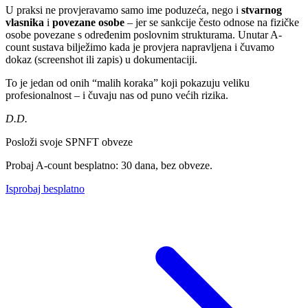
U praksi ne provjeravamo samo ime poduzeća, nego i
stvarnog
vlasnika
i
povezane osobe
– jer se sankcije često odnose na fizičke
osobe povezane s određenim poslovnim strukturama. Unutar A-
count sustava bilježimo kada je provjera napravljena i čuvamo
dokaz (screenshot ili zapis) u dokumentaciji.
To je jedan od onih “malih koraka” koji pokazuju veliku
profesionalnost – i čuvaju nas od puno većih rizika.
D.D.
Posloži svoje SPNFT obveze
Probaj A-count besplatno: 30 dana, bez obveze.
Isprobaj besplatno