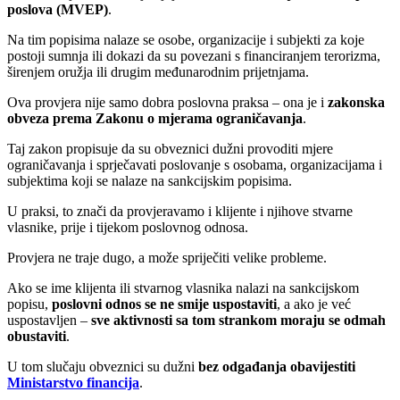
poslova (MVEP)
.
Na tim popisima nalaze se osobe, organizacije i subjekti za koje
postoji sumnja ili dokazi da su povezani s financiranjem terorizma,
širenjem oružja ili drugim međunarodnim prijetnjama.
Ova provjera nije samo dobra poslovna praksa – ona je i
zakonska
obveza prema Zakonu o mjerama ograničavanja
.
Taj zakon propisuje da su obveznici dužni provoditi mjere
ograničavanja i sprječavati poslovanje s osobama, organizacijama i
subjektima koji se nalaze na sankcijskim popisima.
U praksi, to znači da provjeravamo i klijente i njihove stvarne
vlasnike, prije i tijekom poslovnog odnosa.
Provjera ne traje dugo, a može spriječiti velike probleme.
Ako se ime klijenta ili stvarnog vlasnika nalazi na sankcijskom
popisu,
poslovni odnos se ne smije uspostaviti
, a ako je već
uspostavljen –
sve aktivnosti sa tom strankom moraju se odmah
obustaviti
.
U tom slučaju obveznici su dužni
bez odgađanja obavijestiti
Ministarstvo financija
.