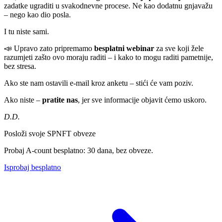
zadatke ugraditi u svakodnevne procese. Ne kao dodatnu gnjavažu
– nego kao dio posla.
I tu niste sami.
📣 Upravo zato pripremamo
besplatni webinar
za sve koji žele
razumjeti zašto ovo moraju raditi – i kako to mogu raditi pametnije,
bez stresa.
Ako ste nam ostavili e-mail kroz anketu – stići će vam poziv.
Ako niste –
pratite nas
, jer sve informacije objavit ćemo uskoro.
D.D.
Posloži svoje SPNFT obveze
Probaj A-count besplatno: 30 dana, bez obveze.
Isprobaj besplatno