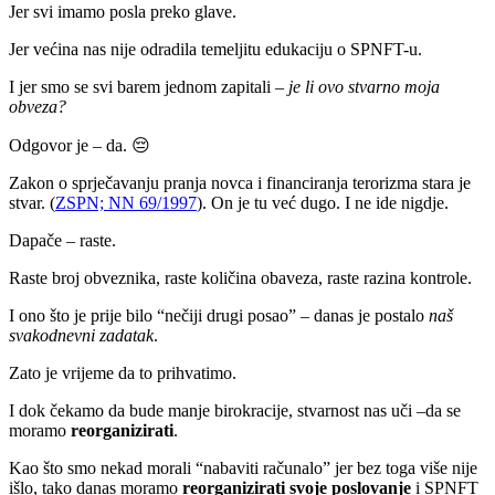
Jer svi imamo posla preko glave.
Jer većina nas nije odradila temeljitu edukaciju o SPNFT-u.
I jer smo se svi barem jednom zapitali –
je li ovo stvarno moja
obveza?
Odgovor je – da. 😔
Zakon o sprječavanju pranja novca i financiranja terorizma stara je
stvar. (
ZSPN; NN 69/1997
). On je tu već dugo. I ne ide nigdje.
Dapače – raste.
Raste broj obveznika, raste količina obaveza, raste razina kontrole.
I ono što je prije bilo “nečiji drugi posao” – danas je postalo
naš
svakodnevni zadatak
.
Zato je vrijeme da to prihvatimo.
I dok čekamo da bude manje birokracije, stvarnost nas uči –da se
moramo
reorganizirati
.
Kao što smo nekad morali “nabaviti računalo” jer bez toga više nije
išlo, tako danas moramo
reorganizirati svoje poslovanje
i SPNFT