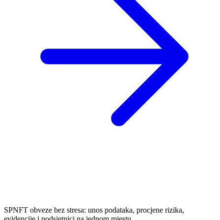
SPNFT obveze bez stresa: unos podataka, procjene rizika,
evidencije i podsjetnici na jednom mjestu.