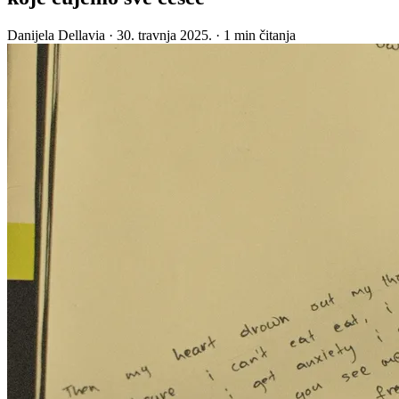
Danijela Dellavia
·
30. travnja 2025.
·
1 min čitanja